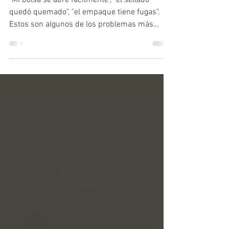
MATERIAL DE EMPAQUE
"Mi bolsa se abre fácilmente", "el sellado
quedó quemado", "el empaque tiene fugas".
Estos son algunos de los problemas más
frecuentes en las líneas de empaque y, en la
mayoría de los casos, no se deben a la
máquina en sí, sino a una combinación
incorrecta entre el material del empaque, la
temperatura de trabajo y el tipo de mordaza
utilizada. Aunque el sellado parece un
proceso sencillo, detrás de él existe un
equilibrio entre calor, presión y tiempo que
determina si un prod