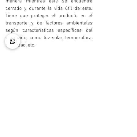
manera mientras este se encuentre 
cerrado y durante la vida útil de este. 
Tiene que proteger el producto en el 
transporte y de factores ambientales 
según características específicas del 
contenido, como luz solar, temperatura, 
humedad, etc.
Descubre cómo READYPACKERS puede 
contribuir al crecimiento de tu empresa 
aquí
.
Ver todo
Entradas recientes