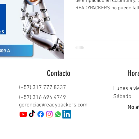
de empacado en Colombia y, c
READYPACKERS no puede fa
Contacto
Hora
(+57) 317 777 8337
Lunes a vi
Sábado
(+57) 316 694 4749
gerencia@readypackers.com
No a