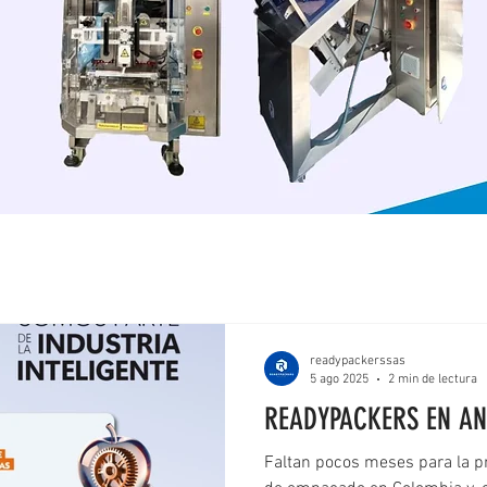
readypackerssas
5 ago 2025
2 min de lectura
READYPACKERS EN AN
Faltan pocos meses para la pr