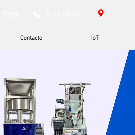
7 7778337
+57 316 6944749
Contacto
IoT